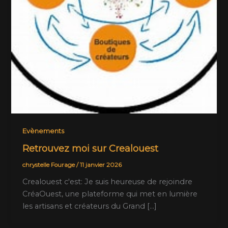
Evènements
Retrouvez moi sur Crealouest
chrystelle Fourage
/
11 janvier 2026
Crealouest c'est: Je suis heureuse de rejoindre
CréaOuest, une plateforme qui met en lumière
les artisans et créateurs du Grand [...]